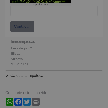
captcha tools
Contactar
Inmoempresas
Berastegui nº 5
Bilbao
Vizcaya
944244141
Calcula tu hipoteca
Comparte este inmueble
WhatsApp
Facebook
Twitter
Print